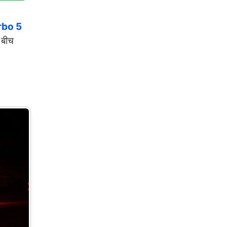
rbo 5
 बीच