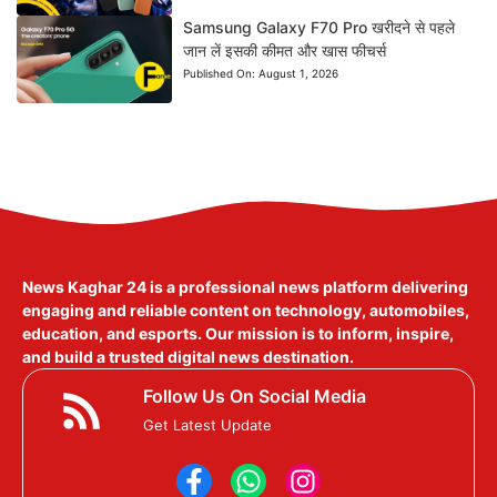
Samsung Galaxy F70 Pro खरीदने से पहले
जान लें इसकी कीमत और खास फीचर्स
Published On:
August 1, 2026
News Kaghar 24
is a professional news platform delivering
engaging and reliable content on technology, automobiles,
education, and esports. Our mission is to inform, inspire,
and build a trusted digital news destination.
Follow Us On Social Media
Get Latest Update