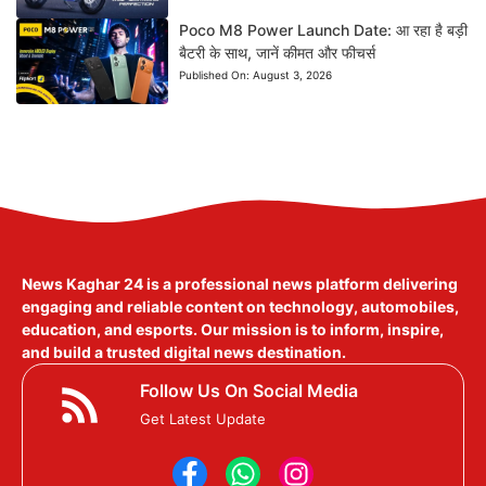
Poco M8 Power Launch Date: आ रहा है बड़ी
बैटरी के साथ, जानें कीमत और फीचर्स
Published On:
August 3, 2026
News Kaghar 24
is a professional news platform delivering
engaging and reliable content on technology, automobiles,
education, and esports. Our mission is to inform, inspire,
and build a trusted digital news destination.
Follow Us On Social Media
Get Latest Update