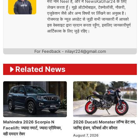
मेरा नाम Neel है, और मैं NewsKaGhar24 के लिए
लेखन करता हूँ। मुझे ऑटोमोबाइल, टेक्नोलॉजी, नौकरी,
एजुकेशन जैसे और अन्य विषयों पर लिँखने का अनुवब है।
रोजमरह के न्यूज़ अपडेट से जुड़ी सभी जानकारी मैं आपको
इस वेबसाइट द्वारा प्रदान करता रहूँगा, इसलिए जानकारीपूर्ण
आर्टिकल्स के लिए जुड़े रहिए।
For Feedback - nilayr224@gmail.com
Related News
Mahindra 2026 Scorpio N
2026 Ducati Monster लॉन्च डेट तय,
Facelift: ज्यादा स्मार्ट, ज्यादा प्रीमियम,
जानिए इंजन, फीचर्स और कीमत
वही दमदार तेवर
August 7, 2026