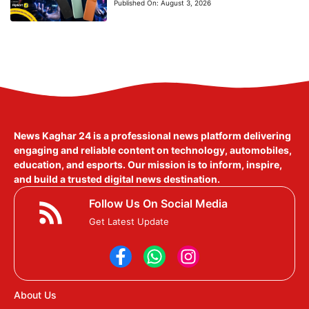
Published On:
August 3, 2026
News Kaghar 24
is a professional news platform delivering
engaging and reliable content on technology, automobiles,
education, and esports. Our mission is to inform, inspire,
and build a trusted digital news destination.
Follow Us On Social Media
Get Latest Update
About Us