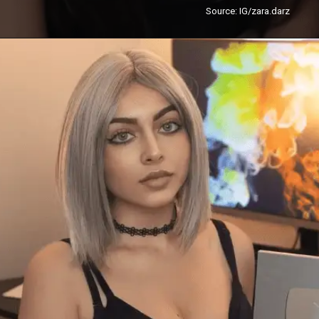
Source: IG/zara.darz