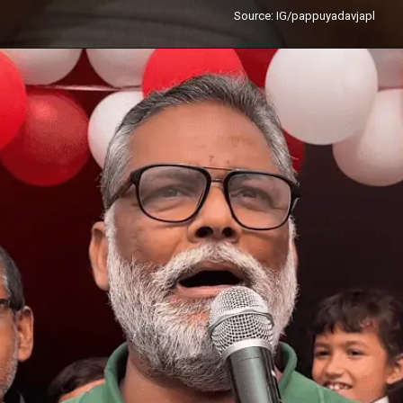
Source: IG/pappuyadavjapl