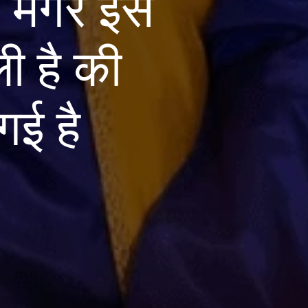
, मगर इस
ी है की
ई है