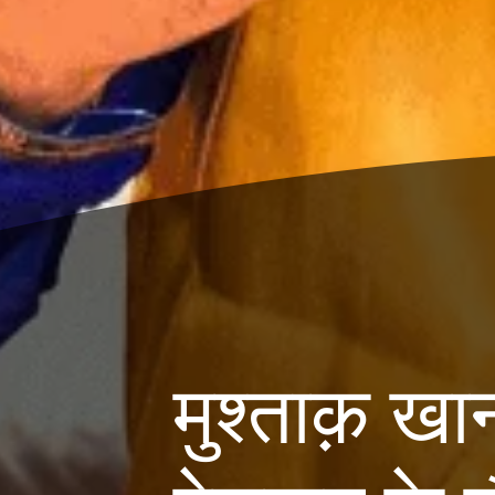
मुश्ताक़ खा